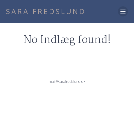
SARA FREDSLUND
No Indlæg found!
mail@sarafredslund.dk